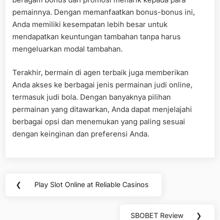
pemainnya. Dengan memanfaatkan bonus-bonus ini,
Anda memiliki kesempatan lebih besar untuk
mendapatkan keuntungan tambahan tanpa harus
mengeluarkan modal tambahan.
Terakhir, bermain di agen terbaik juga memberikan
Anda akses ke berbagai jenis permainan judi online,
termasuk judi bola. Dengan banyaknya pilihan
permainan yang ditawarkan, Anda dapat menjelajahi
berbagai opsi dan menemukan yang paling sesuai
dengan keinginan dan preferensi Anda.
Post
❮
Play Slot Online at Reliable Casinos
Previous
navigation
Post:
SBOBET Review
❯
Next