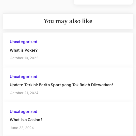
Post:
You may also like
Uncategorized
What is Poker?
October 10, 2022
Uncategorized
Update Terkini: Berita Sport yang Tak Boleh Dilewatkan!
October 21, 2024
Uncategorized
What is a Casino?
June 22, 2024