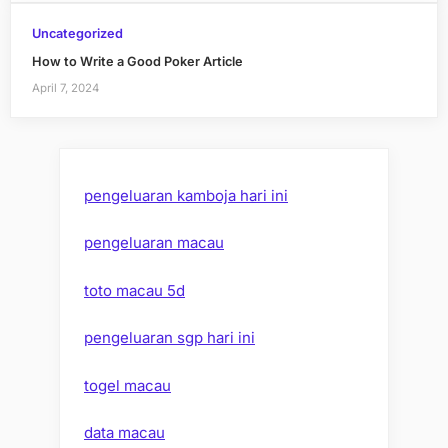
Uncategorized
How to Write a Good Poker Article
April 7, 2024
pengeluaran kamboja hari ini
pengeluaran macau
toto macau 5d
pengeluaran sgp hari ini
togel macau
data macau