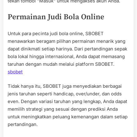
tekan tombol "Masuk" untuk mengakses akun Anda.
Permainan Judi Bola Online
Untuk para pecinta judi bola online, SBOBET
menawarkan beragam pilihan permainan menarik yang
dapat dinikmati setiap harinya. Dari pertandingan sepak
bola lokal hingga internasional, Anda dapat memasang
taruhan dengan mudah melalui platform SBOBET.
sbobet
Tidak hanya itu, SBOBET juga menyediakan berbagai
jenis taruhan seperti handicap, over/under, dan odds
even. Dengan variasi taruhan yang lengkap, Anda dapat
memilih strategi yang sesuai dengan prediksi Anda
untuk meningkatkan peluang kemenangan dalam setiap
pertandingan.