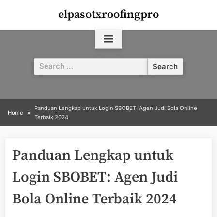
Skip
elpasotxroofingpro
to
content
Search
for:
Panduan Lengkap untuk Login SBOBET: Agen Judi Bola Online
Home
Terbaik 2024
Panduan Lengkap untuk
Login SBOBET: Agen Judi
Bola Online Terbaik 2024