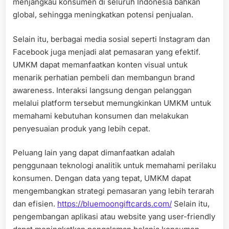
menjangkau konsumen di seluruh Indonesia bahkan
global, sehingga meningkatkan potensi penjualan.
Selain itu, berbagai media sosial seperti Instagram dan
Facebook juga menjadi alat pemasaran yang efektif.
UMKM dapat memanfaatkan konten visual untuk
menarik perhatian pembeli dan membangun brand
awareness. Interaksi langsung dengan pelanggan
melalui platform tersebut memungkinkan UMKM untuk
memahami kebutuhan konsumen dan melakukan
penyesuaian produk yang lebih cepat.
Peluang lain yang dapat dimanfaatkan adalah
penggunaan teknologi analitik untuk memahami perilaku
konsumen. Dengan data yang tepat, UMKM dapat
mengembangkan strategi pemasaran yang lebih terarah
dan efisien.
https://bluemoongiftcards.com/
Selain itu,
pengembangan aplikasi atau website yang user-friendly