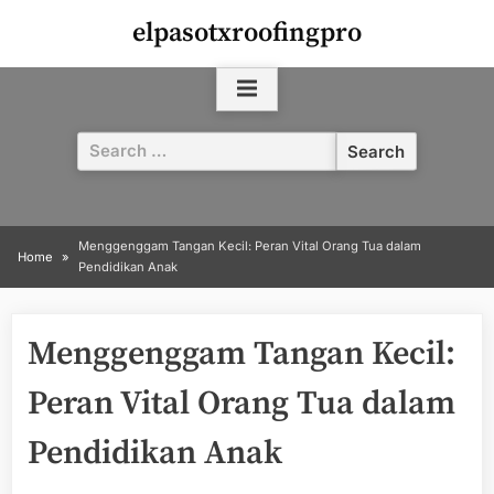
Skip
elpasotxroofingpro
to
content
Search
for:
Menggenggam Tangan Kecil: Peran Vital Orang Tua dalam
Home
Pendidikan Anak
Menggenggam Tangan Kecil:
Peran Vital Orang Tua dalam
Pendidikan Anak