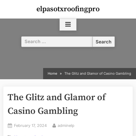
Skip
elpasotxroofingpro
to
content
Search
for:
Home
The Glitz and Glamor of Casino Gambling
The Glitz and Glamor of
Casino Gambling
Posted
By
February 17, 2024
adminelp
on