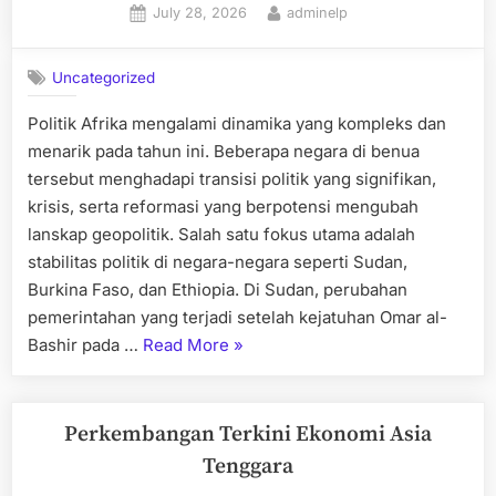
Posted
By
July 28, 2026
adminelp
Australia”
on
Uncategorized
Politik Afrika mengalami dinamika yang kompleks dan
menarik pada tahun ini. Beberapa negara di benua
tersebut menghadapi transisi politik yang signifikan,
krisis, serta reformasi yang berpotensi mengubah
lanskap geopolitik. Salah satu fokus utama adalah
stabilitas politik di negara-negara seperti Sudan,
Burkina Faso, dan Ethiopia. Di Sudan, perubahan
pemerintahan yang terjadi setelah kejatuhan Omar al-
“Perkembangan
Bashir pada …
Read More
»
Terbaru
Politik
Afrika”
Perkembangan Terkini Ekonomi Asia
Tenggara