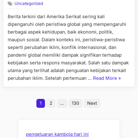
Uncategorized
Berita terkini dari Amerika Serikat sering kali
dipengaruhi oleh peristiwa global yang mempengaruhi
berbagai aspek kehidupan, baik ekonomi, politik,
maupun sosial. Dalam konteks ini, peristiwa-peristiwa
seperti perubahan iklim, konflik internasional, dan
pandemi global memiliki dampak signifikan terhadap
kebijakan serta respons masyarakat. Salah satu dampak
utama yang terlihat adalah penguatan kebijakan terkait
“Berita
perubahan iklim. Setelah pertemuan …
Read More
»
Terkini
dari
Posts
Amerika
1
2
…
130
Next
Serikat:
pagination
Dampak
Peristiwa
Global”
pengeluaran kamboja hari ini