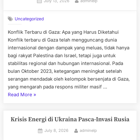
Posted
By
July 13, 2026
adminelp
Energ
on
Uncategorized
Konflik Terbaru di Gaza: Apa yang Harus Diketahui
Konflik terbaru di Gaza telah mengguncang dunia
internasional dengan dampak yang meluas, tidak hanya
bagi rakyat Palestina dan Israel, tetapi juga untuk
stabilitas regional dan hubungan internasional. Pada
bulan Oktober 2023, ketegangan meningkat setelah
serangan mendadak oleh kelompok bersenjata di Gaza,
yang mengarah pada respons militer masif …
“Konflik
Read More
»
Terbaru
di
Gaza:
Krisis Energi di Ukraina Pasca-Invasi Rusia
Apa
Posted
By
July 8, 2026
adminelp
yang
on