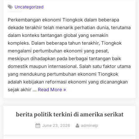
Uncategorized
Perkembangan ekonomi Tiongkok dalam beberapa
dekade terakhir telah menarik perhatian dunia, terutama
dalam konteks tantangan global yang semakin
kompleks. Dalam beberapa tahun terakhir, Tiongkok
mengalami pertumbuhan ekonomi yang pesat,
meskipun dihadapkan pada berbagai tantangan baik
domestik maupun internasional. Salah satu faktor utama
yang mendukung pertumbuhan ekonomi Tiongkok
adalah kebijakan reformasi ekonomi yang dicanangkan
“Perkembangan
sejak akhir …
Read More
»
Ekonomi
Tiongkok
di
berita politik terkini di amerika serikat
Tengah
Posted
By
June 23, 2026
adminelp
Tantangan
on
Global”