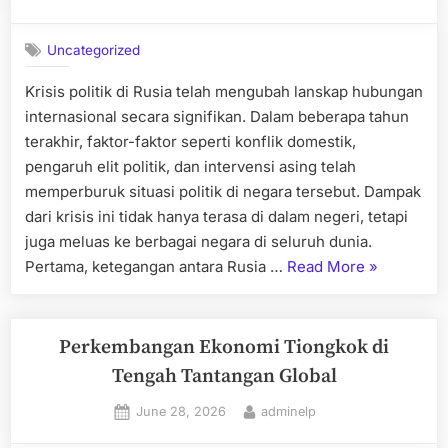
on
Uncategorized
Krisis politik di Rusia telah mengubah lanskap hubungan
internasional secara signifikan. Dalam beberapa tahun
terakhir, faktor-faktor seperti konflik domestik,
pengaruh elit politik, dan intervensi asing telah
memperburuk situasi politik di negara tersebut. Dampak
dari krisis ini tidak hanya terasa di dalam negeri, tetapi
juga meluas ke berbagai negara di seluruh dunia.
“Krisis
Pertama, ketegangan antara Rusia …
Read More
»
Politik
di
Rusia:
Perkembangan Ekonomi Tiongkok di
Dampaknya
Tengah Tantangan Global
pada
Posted
By
June 28, 2026
adminelp
Hubungan
on
Internasion