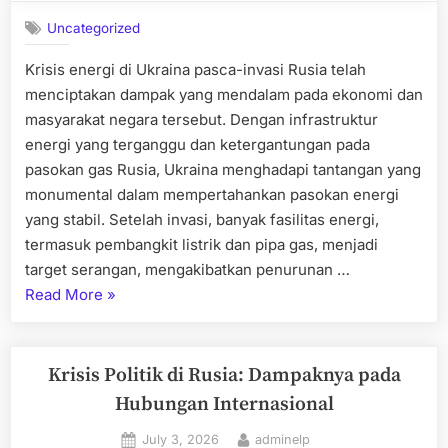
Harus
Diketahui”
Uncategorized
Krisis energi di Ukraina pasca-invasi Rusia telah
menciptakan dampak yang mendalam pada ekonomi dan
masyarakat negara tersebut. Dengan infrastruktur
energi yang terganggu dan ketergantungan pada
pasokan gas Rusia, Ukraina menghadapi tantangan yang
monumental dalam mempertahankan pasokan energi
yang stabil. Setelah invasi, banyak fasilitas energi,
termasuk pembangkit listrik dan pipa gas, menjadi
target serangan, mengakibatkan penurunan …
“Krisis
Read More
»
Energi
di
Ukraina
Krisis Politik di Rusia: Dampaknya pada
Pasca-
Hubungan Internasional
Invasi
Posted
By
July 3, 2026
adminelp
Rusia”