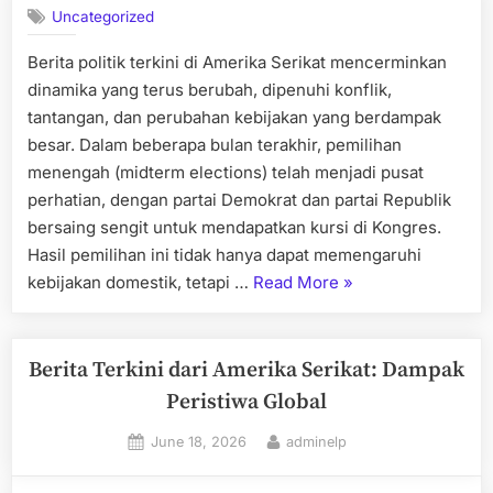
Uncategorized
Berita politik terkini di Amerika Serikat mencerminkan
dinamika yang terus berubah, dipenuhi konflik,
tantangan, dan perubahan kebijakan yang berdampak
besar. Dalam beberapa bulan terakhir, pemilihan
menengah (midterm elections) telah menjadi pusat
perhatian, dengan partai Demokrat dan partai Republik
bersaing sengit untuk mendapatkan kursi di Kongres.
Hasil pemilihan ini tidak hanya dapat memengaruhi
“berita
kebijakan domestik, tetapi …
Read More
»
politik
terkini
di
Berita Terkini dari Amerika Serikat: Dampak
amerika
Peristiwa Global
serikat”
Posted
By
June 18, 2026
adminelp
on