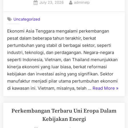
Posted
By
July 23, 2026
adminelp
on
Uncategorized
Ekonomi Asia Tenggara mengalami perkembangan
pesat dalam beberapa tahun terakhir, berkat
pertumbuhan yang stabil di berbagai sektor, seperti
industri, teknologi, dan perdagangan. Negara-negara
seperti Indonesia, Vietnam, dan Thailand menunjukkan
kinerja ekonomi yang luar biasa, berkat reformasi
kebijakan dan investasi asing yang signifikan. Sektor
manufaktur menjadi pilar utama pertumbuhan ekonomi
“Perk
di kawasan ini. Vietnam, misalnya, telah …
Read More
»
Terkin
Ekono
Asia
Perkembangan Terbaru Uni Eropa Dalam
Tengg
Kebijakan Energi