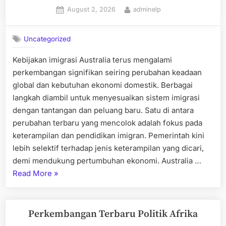
Posted
By
August 2, 2026
adminelp
on
Uncategorized
Kebijakan imigrasi Australia terus mengalami
perkembangan signifikan seiring perubahan keadaan
global dan kebutuhan ekonomi domestik. Berbagai
langkah diambil untuk menyesuaikan sistem imigrasi
dengan tantangan dan peluang baru. Satu di antara
perubahan terbaru yang mencolok adalah fokus pada
keterampilan dan pendidikan imigran. Pemerintah kini
lebih selektif terhadap jenis keterampilan yang dicari,
demi mendukung pertumbuhan ekonomi. Australia …
“Perkembangan
Read More
»
Terbaru
Kebijakan
Imigrasi
Perkembangan Terbaru Politik Afrika
di