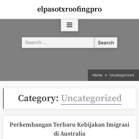
Skip
elpasotxroofingpro
to
content
Search
for:
Home
Uncategorized
Category:
Uncategorized
Perkembangan Terbaru Kebijakan Imigrasi
di Australia