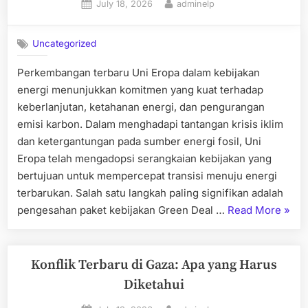
Posted
By
July 18, 2026
adminelp
on
Uncategorized
Perkembangan terbaru Uni Eropa dalam kebijakan
energi menunjukkan komitmen yang kuat terhadap
keberlanjutan, ketahanan energi, dan pengurangan
emisi karbon. Dalam menghadapi tantangan krisis iklim
dan ketergantungan pada sumber energi fosil, Uni
Eropa telah mengadopsi serangkaian kebijakan yang
bertujuan untuk mempercepat transisi menuju energi
terbarukan. Salah satu langkah paling signifikan adalah
“Per
pengesahan paket kebijakan Green Deal …
Read More
»
Terba
Uni
Erop
Konflik Terbaru di Gaza: Apa yang Harus
Dala
Diketahui
Kebij