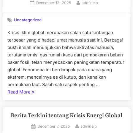
Posted
By
December 12, 2025
adminelp
Global”
on
Uncategorized
Krisis iklim global merupakan salah satu tantangan
terbesar yang dihadapi umat manusia saat ini. Berbagai
bukti ilmiah menunjukkan bahwa aktivitas manusia,
terutama emisi gas rumah kaca dari pembakaran bahan
bakar fosil, telah menyebabkan peningkatan temperatur
global. Fenomena ini berdampak pada cuaca yang
ekstrem, mencairnya es di kutub, dan kenaikan
permukaan laut. Salah satu aspek penting …
“Krisis
Read More
»
Iklim
Global:
Apa
Berita Terkini tentang Krisis Energi Global
yang
Posted
By
December 7, 2025
adminelp
Perlu
on