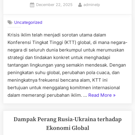
Posted
By
December 22, 2025
adminelp
Dampaknya”
on
Uncategorized
Krisis iklim telah menjadi sorotan utama dalam
Konferensi Tingkat Tinggi (KTT) global, di mana negara-
negara di seluruh dunia berkumpul untuk merumuskan
strategi dan tindakan konkret untuk menghadapi
tantangan lingkungan yang semakin mendesak. Dengan
peningkatan suhu global, perubahan pola cuaca, dan
meningkatnya frekuensi bencana alam, KTT ini
bertujuan untuk menggalang komitmen internasional
“Krisis
dalam memerangi perubahan iklim. …
Read More
»
Iklim
Menjadi
Sorotan
Dampak Perang Rusia-Ukraina terhadap
Utama
Ekonomi Global
dalam