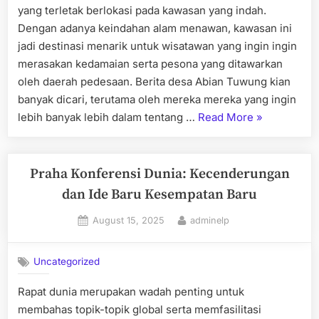
yang terletak berlokasi pada kawasan yang indah.
Dengan adanya keindahan alam menawan, kawasan ini
jadi destinasi menarik untuk wisatawan yang ingin ingin
merasakan kedamaian serta pesona yang ditawarkan
oleh daerah pedesaan. Berita desa Abian Tuwung kian
banyak dicari, terutama oleh mereka mereka yang ingin
“Pengalama
lebih banyak lebih dalam tentang …
Read More
»
Menyenangk
di
Desa
Praha Konferensi Dunia: Kecenderungan
Abian
dan Ide Baru Kesempatan Baru
Tuwung”
Posted
By
August 15, 2025
adminelp
on
Uncategorized
Rapat dunia merupakan wadah penting untuk
membahas topik-topik global serta memfasilitasi