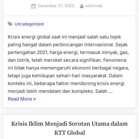
Posted
By
December 27, 2025
adminelp
on
Uncategorized
Krisis energi global saat ini menjadi salah satu topik
paling hangat dalam perbincangan internasional. Sejak
pertengahan 2021, harga energi, termasuk minyak, gas,
dan listrik, telah meroket secara signifikan. Fenomena
ini tidak hanya memengaruhi ekonomi berbagai negara,
tetapi juga kehidupan sehari-hari masyarakat. Dalam
konteks ini, beberapa faktor mendorong krisis energi
menjadi lebih mendalam dan kompleks. Salah …
“Berita
Read More
»
Terkini:
Krisis
Energi
Krisis Iklim Menjadi Sorotan Utama dalam
Global
KTT Global
dan