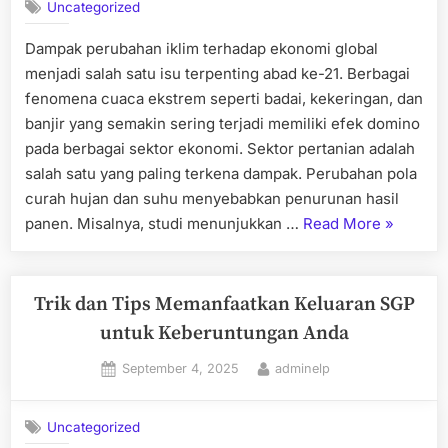
Uncategorized
Dampak perubahan iklim terhadap ekonomi global
menjadi salah satu isu terpenting abad ke-21. Berbagai
fenomena cuaca ekstrem seperti badai, kekeringan, dan
banjir yang semakin sering terjadi memiliki efek domino
pada berbagai sektor ekonomi. Sektor pertanian adalah
salah satu yang paling terkena dampak. Perubahan pola
curah hujan dan suhu menyebabkan penurunan hasil
“Dampak
panen. Misalnya, studi menunjukkan …
Read More
»
Perubah
Iklim
Terhadap
Trik dan Tips Memanfaatkan Keluaran SGP
Ekonomi
untuk Keberuntungan Anda
Global”
Posted
By
September 4, 2025
adminelp
on
Uncategorized