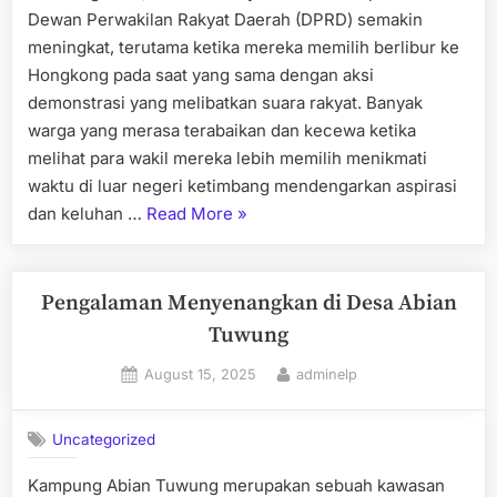
Dewan Perwakilan Rakyat Daerah (DPRD) semakin
meningkat, terutama ketika mereka memilih berlibur ke
Hongkong pada saat yang sama dengan aksi
demonstrasi yang melibatkan suara rakyat. Banyak
warga yang merasa terabaikan dan kecewa ketika
melihat para wakil mereka lebih memilih menikmati
waktu di luar negeri ketimbang mendengarkan aspirasi
“DPRD
dan keluhan …
Read More
»
dan
Hongkong:
Liburan
Pengalaman Menyenangkan di Desa Abian
di
Tuwung
Tengah
Posted
By
August 15, 2025
adminelp
Suara
on
Rakyat
yang
Uncategorized
Terabaikan”
Kampung Abian Tuwung merupakan sebuah kawasan