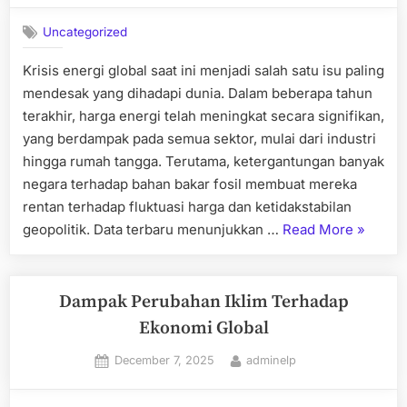
Kita
Ketahui”
Uncategorized
Krisis energi global saat ini menjadi salah satu isu paling
mendesak yang dihadapi dunia. Dalam beberapa tahun
terakhir, harga energi telah meningkat secara signifikan,
yang berdampak pada semua sektor, mulai dari industri
hingga rumah tangga. Terutama, ketergantungan banyak
negara terhadap bahan bakar fosil membuat mereka
rentan terhadap fluktuasi harga dan ketidakstabilan
“Berita
geopolitik. Data terbaru menunjukkan …
Read More
»
Terkini
tentang
Krisis
Dampak Perubahan Iklim Terhadap
Energi
Ekonomi Global
Global”
Posted
By
December 7, 2025
adminelp
on