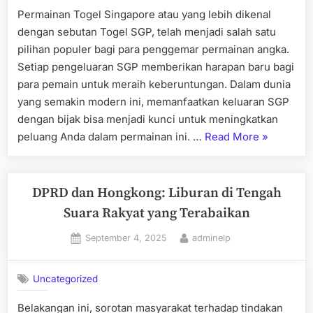
Permainan Togel Singapore atau yang lebih dikenal
dengan sebutan Togel SGP, telah menjadi salah satu
pilihan populer bagi para penggemar permainan angka.
Setiap pengeluaran SGP memberikan harapan baru bagi
para pemain untuk meraih keberuntungan. Dalam dunia
yang semakin modern ini, memanfaatkan keluaran SGP
dengan bijak bisa menjadi kunci untuk meningkatkan
“Trik
peluang Anda dalam permainan ini. …
Read More
»
dan
Tips
Memanfaa
DPRD dan Hongkong: Liburan di Tengah
Keluaran
Suara Rakyat yang Terabaikan
SGP
Posted
By
September 4, 2025
adminelp
untuk
on
Keberuntu
Anda”
Uncategorized
Belakangan ini, sorotan masyarakat terhadap tindakan