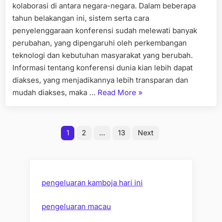
kolaborasi di antara negara-negara. Dalam beberapa
tahun belakangan ini, sistem serta cara
penyelenggaraan konferensi sudah melewati banyak
perubahan, yang dipengaruhi oleh perkembangan
teknologi dan kebutuhan masyarakat yang berubah.
Informasi tentang konferensi dunia kian lebih dapat
diakses, yang menjadikannya lebih transparan dan
“Praha
mudah diakses, maka …
Read More
»
Konferensi
Dunia:
Posts
Kecenderungan
1
2
…
13
Next
dan
pagination
Ide
Baru
Kesempatan
pengeluaran kamboja hari ini
Baru”
pengeluaran macau