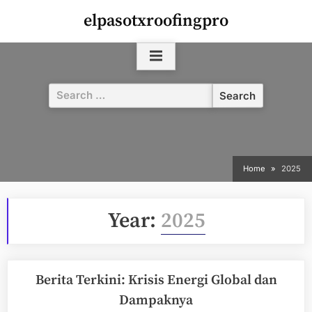
Skip
elpasotxroofingpro
to
content
Search
for:
Home
2025
Year:
2025
Berita Terkini: Krisis Energi Global dan
Dampaknya