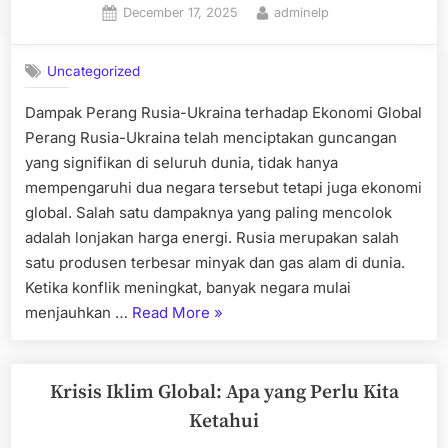
Posted
By
December 17, 2025
adminelp
KTT
on
Global”
Uncategorized
Dampak Perang Rusia-Ukraina terhadap Ekonomi Global
Perang Rusia-Ukraina telah menciptakan guncangan
yang signifikan di seluruh dunia, tidak hanya
mempengaruhi dua negara tersebut tetapi juga ekonomi
global. Salah satu dampaknya yang paling mencolok
adalah lonjakan harga energi. Rusia merupakan salah
satu produsen terbesar minyak dan gas alam di dunia.
Ketika konflik meningkat, banyak negara mulai
“Dampak
menjauhkan …
Read More
»
Perang
Rusia-
Ukraina
Krisis Iklim Global: Apa yang Perlu Kita
terhadap
Ketahui
Ekonomi