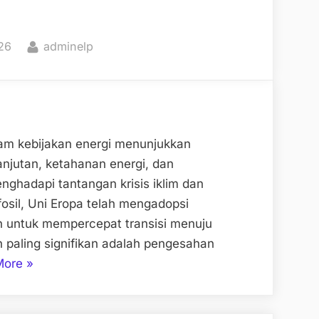
By
26
adminelp
am kebijakan energi menunjukkan
njutan, ketahanan energi, dan
ghadapi tantangan krisis iklim dan
osil, Uni Eropa telah mengadopsi
n untuk mempercepat transisi menuju
h paling signifikan adalah pengesahan
“Perkembangan
More
»
Terbaru
Uni