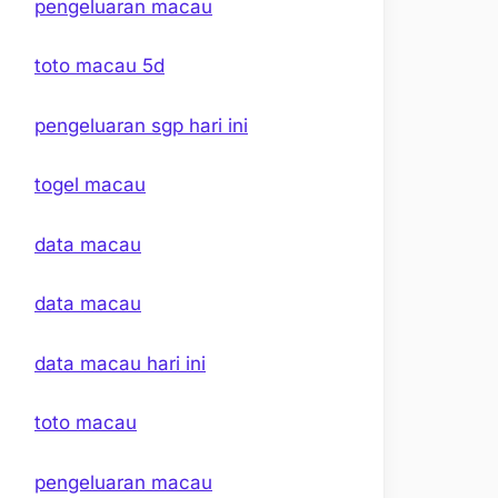
pengeluaran macau
toto macau 5d
pengeluaran sgp hari ini
togel macau
data macau
data macau
data macau hari ini
toto macau
pengeluaran macau