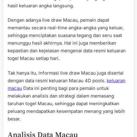
hasil keluaran angka langsung.
Dengan adanya live draw Macau, pemain dapat
memantau secara real-time angka-angka yang keluar,
sehingga menciptakan suasana tegang dan seru saat
menunggu hasil akhirnya. Hal ini juga memberikan
kepastian dan kejelasan mengenai data resmi keluaran
togel Macau setiap hari.
Tak hanya itu, informasi live draw Macau juga disertai
dengan data resmi keluaran Macau 4D pools.
keluaran
macau
Data ini penting bagi para pemain untuk
melakukan analisis dan strategi dalam memasang
taruhan togel Macau, sehingga dapat meningkatkan
peluang mendapatkan kesempatan menang yang lebih
besar.
Analisis Data Macau