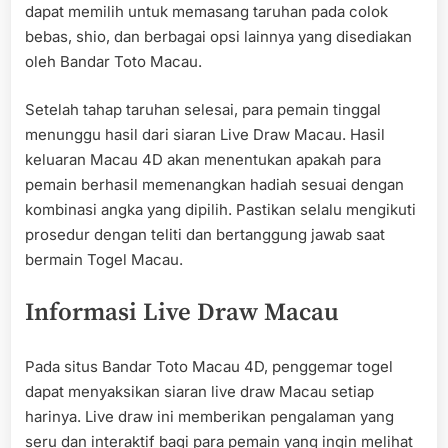
dapat memilih untuk memasang taruhan pada colok
bebas, shio, dan berbagai opsi lainnya yang disediakan
oleh Bandar Toto Macau.
Setelah tahap taruhan selesai, para pemain tinggal
menunggu hasil dari siaran Live Draw Macau. Hasil
keluaran Macau 4D akan menentukan apakah para
pemain berhasil memenangkan hadiah sesuai dengan
kombinasi angka yang dipilih. Pastikan selalu mengikuti
prosedur dengan teliti dan bertanggung jawab saat
bermain Togel Macau.
Informasi Live Draw Macau
Pada situs Bandar Toto Macau 4D, penggemar togel
dapat menyaksikan siaran live draw Macau setiap
harinya. Live draw ini memberikan pengalaman yang
seru dan interaktif bagi para pemain yang ingin melihat