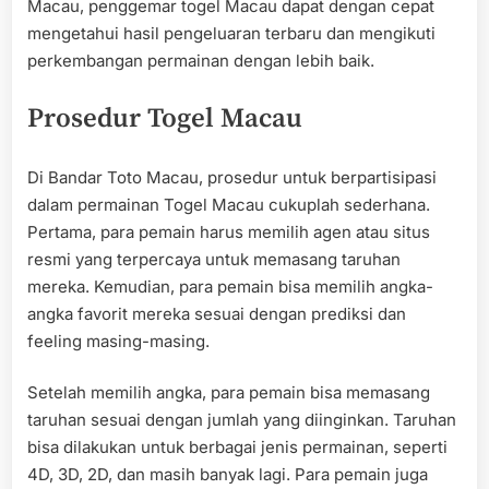
Macau, penggemar togel Macau dapat dengan cepat
mengetahui hasil pengeluaran terbaru dan mengikuti
perkembangan permainan dengan lebih baik.
Prosedur Togel Macau
Di Bandar Toto Macau, prosedur untuk berpartisipasi
dalam permainan Togel Macau cukuplah sederhana.
Pertama, para pemain harus memilih agen atau situs
resmi yang terpercaya untuk memasang taruhan
mereka. Kemudian, para pemain bisa memilih angka-
angka favorit mereka sesuai dengan prediksi dan
feeling masing-masing.
Setelah memilih angka, para pemain bisa memasang
taruhan sesuai dengan jumlah yang diinginkan. Taruhan
bisa dilakukan untuk berbagai jenis permainan, seperti
4D, 3D, 2D, dan masih banyak lagi. Para pemain juga