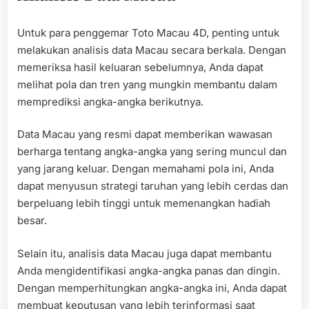
Untuk para penggemar Toto Macau 4D, penting untuk
melakukan analisis data Macau secara berkala. Dengan
memeriksa hasil keluaran sebelumnya, Anda dapat
melihat pola dan tren yang mungkin membantu dalam
memprediksi angka-angka berikutnya.
Data Macau yang resmi dapat memberikan wawasan
berharga tentang angka-angka yang sering muncul dan
yang jarang keluar. Dengan memahami pola ini, Anda
dapat menyusun strategi taruhan yang lebih cerdas dan
berpeluang lebih tinggi untuk memenangkan hadiah
besar.
Selain itu, analisis data Macau juga dapat membantu
Anda mengidentifikasi angka-angka panas dan dingin.
Dengan memperhitungkan angka-angka ini, Anda dapat
membuat keputusan yang lebih terinformasi saat