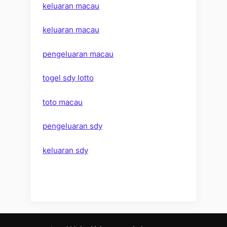
keluaran macau
keluaran macau
pengeluaran macau
togel sdy lotto
toto macau
pengeluaran sdy
keluaran sdy