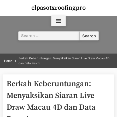
Skip
elpasotxroofingpro
to
content
Search
for:
Berkah Keberuntungan: Menyaksikan Siaran Live Draw Macau 4D
Home
dan Data Resmi
Berkah Keberuntungan:
Menyaksikan Siaran Live
Draw Macau 4D dan Data