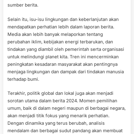
sumber berita.
Selain itu, isu-isu lingkungan dan keberlanjutan akan
mendapatkan perhatian lebih dalam laporan berita.
Media akan lebih banyak melaporkan tentang
perubahan iklim, kebijakan energi terbarukan, dan
tindakan yang diambil oleh pemerintah serta organisasi
untuk melindungi planet kita. Tren ini mencerminkan
peningkatan kesadaran masyarakat akan pentingnya
menjaga lingkungan dan dampak dari tindakan manusia
terhadap bumi.
Terakhir, politik global dan lokal juga akan menjadi
sorotan utama dalam berita 2024. Momen pemilihan
umum, baik di dalam negeri maupun di berbagai negara,
akan menjadi titik fokus yang menarik perhatian.
Dengan dinamika yang terus berubah, analisis
mendalam dan berbagai sudut pandang akan membuat