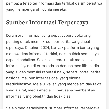
pembaca tetap terinformasi dan terlibat dalam peristiwa
yang mempengaruhi dunia mereka.
Sumber Informasi Terpercaya
Dalam era informasi yang cepat seperti sekarang,
penting untuk memiliki sumber berita yang dapat
dipercaya. Di tahun 2024, banyak platform berita yang
menawarkan informasi terkini, namun tidak semuanya
dapat diandalkan. Salah satu cara untuk memastikan
informasi yang diterima adalah dengan memilih media
yang sudah memiliki reputasi baik, seperti portal berita
nasional maupun internasional yang dikenal
kredibilitasnya. Melalui kajian yang mendalam dan fakta
yang akurat, media-media ini berusaha memberikan
informasi yang objektif dan tidak bias.
Selain media tradisional, sumber informasi terpercaya