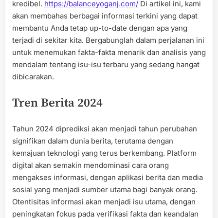
kredibel.
https://balanceyoganj.com/
Di artikel ini, kami
akan membahas berbagai informasi terkini yang dapat
membantu Anda tetap up-to-date dengan apa yang
terjadi di sekitar kita. Bergabunglah dalam perjalanan ini
untuk menemukan fakta-fakta menarik dan analisis yang
mendalam tentang isu-isu terbaru yang sedang hangat
dibicarakan.
Tren Berita 2024
Tahun 2024 diprediksi akan menjadi tahun perubahan
signifikan dalam dunia berita, terutama dengan
kemajuan teknologi yang terus berkembang. Platform
digital akan semakin mendominasi cara orang
mengakses informasi, dengan aplikasi berita dan media
sosial yang menjadi sumber utama bagi banyak orang.
Otentisitas informasi akan menjadi isu utama, dengan
peningkatan fokus pada verifikasi fakta dan keandalan