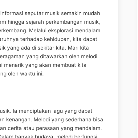
, informasi seputar musik semakin mudah
gam hingga sejarah perkembangan musik,
berkembang. Melalui eksplorasi mendalam
ruhnya terhadap kehidupan, kita dapat
yang ada di sekitar kita. Mari kita
eragaman yang ditawarkan oleh melodi
si menarik yang akan membuat kita
ng oleh waktu ini.
musik. Ia menciptakan lagu yang dapat
 kenangan. Melodi yang sederhana bisa
an cerita atau perasaan yang mendalam,
Dalam banyak budaya, melodi berfungsi