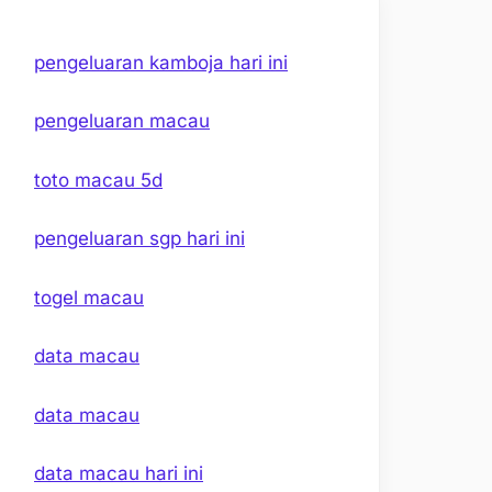
pengeluaran kamboja hari ini
pengeluaran macau
toto macau 5d
pengeluaran sgp hari ini
togel macau
data macau
data macau
data macau hari ini