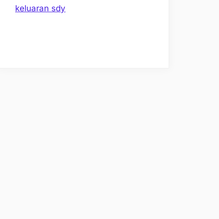
keluaran sdy