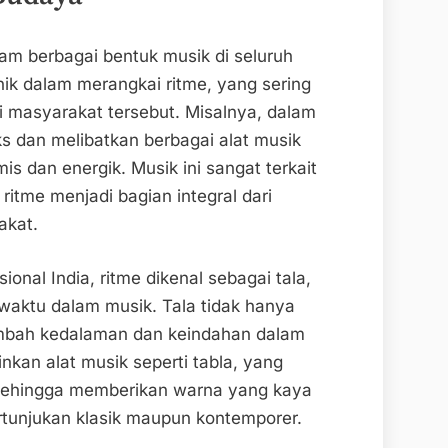
am berbagai bentuk musik di seluruh
nik dalam merangkai ritme, yang sering
i masyarakat tersebut. Misalnya, dalam
ks dan melibatkan berbagai alat musik
s dan energik. Musik ini sangat terkait
ritme menjadi bagian integral dari
akat.
ional India, ritme dikenal sebagai tala,
aktu dalam musik. Tala tidak hanya
ambah kedalaman dan keindahan dalam
inkan alat musik seperti tabla, yang
sehingga memberikan warna yang kaya
rtunjukan klasik maupun kontemporer.