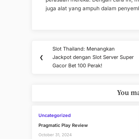
juga alat yang ampuh dalam penyem
Post
Slot Thailand: Menangkan
Previous
navigation
❮
Jackpot dengan Slot Server Super
Post:
Gacor Bet 100 Perak!
You ma
Uncategorized
Pragmatic Play Review
October 31, 2024