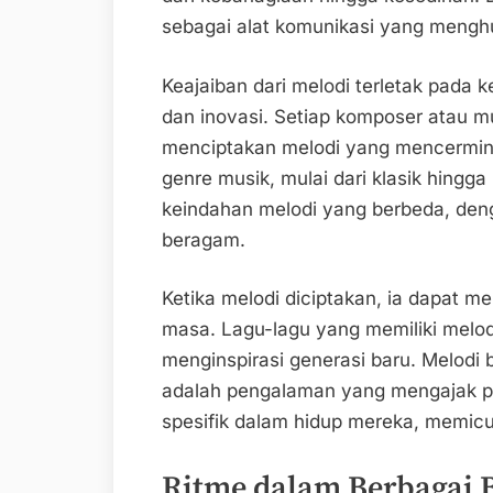
sebagai alat komunikasi yang mengh
Keajaiban dari melodi terletak pada
dan inovasi. Setiap komposer atau mu
menciptakan melodi yang mencermink
genre musik, mulai dari klasik hing
keindahan melodi yang berbeda, deng
beragam.
Ketika melodi diciptakan, ia dapat m
masa. Lagu-lagu yang memiliki melodi
menginspirasi generasi baru. Melodi
adalah pengalaman yang mengajak 
spesifik dalam hidup mereka, memicu
Ritme dalam Berbagai 