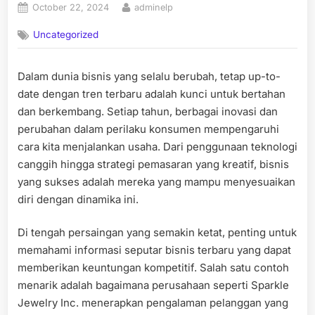
Posted
By
October 22, 2024
adminelp
on
Uncategorized
Dalam dunia bisnis yang selalu berubah, tetap up-to-
date dengan tren terbaru adalah kunci untuk bertahan
dan berkembang. Setiap tahun, berbagai inovasi dan
perubahan dalam perilaku konsumen mempengaruhi
cara kita menjalankan usaha. Dari penggunaan teknologi
canggih hingga strategi pemasaran yang kreatif, bisnis
yang sukses adalah mereka yang mampu menyesuaikan
diri dengan dinamika ini.
Di tengah persaingan yang semakin ketat, penting untuk
memahami informasi seputar bisnis terbaru yang dapat
memberikan keuntungan kompetitif. Salah satu contoh
menarik adalah bagaimana perusahaan seperti Sparkle
Jewelry Inc. menerapkan pengalaman pelanggan yang