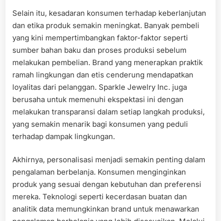
Selain itu, kesadaran konsumen terhadap keberlanjutan
dan etika produk semakin meningkat. Banyak pembeli
yang kini mempertimbangkan faktor-faktor seperti
sumber bahan baku dan proses produksi sebelum
melakukan pembelian. Brand yang menerapkan praktik
ramah lingkungan dan etis cenderung mendapatkan
loyalitas dari pelanggan. Sparkle Jewelry Inc. juga
berusaha untuk memenuhi ekspektasi ini dengan
melakukan transparansi dalam setiap langkah produksi,
yang semakin menarik bagi konsumen yang peduli
terhadap dampak lingkungan.
Akhirnya, personalisasi menjadi semakin penting dalam
pengalaman berbelanja. Konsumen menginginkan
produk yang sesuai dengan kebutuhan dan preferensi
mereka. Teknologi seperti kecerdasan buatan dan
analitik data memungkinkan brand untuk menawarkan