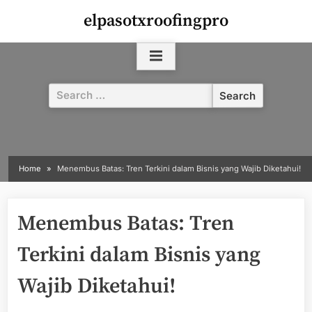
Skip
elpasotxroofingpro
to
content
Search
for:
Home
Menembus Batas: Tren Terkini dalam Bisnis yang Wajib Diketahui!
Menembus Batas: Tren
Terkini dalam Bisnis yang
Wajib Diketahui!