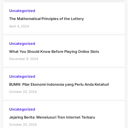
Uncategorized
The Mathematical Principles of the Lottery
April 4, 2024
Uncategorized
What You Should Know Before Playing Online Slots
December 9, 2024
Uncategorized
BUMN: Pilar Ekonomi Indonesia yang Perlu Anda Ketahui!
October 20, 2024
Uncategorized
Jejaring Berita: Menelusuri Tren Internet Terbaru
October 20, 2024