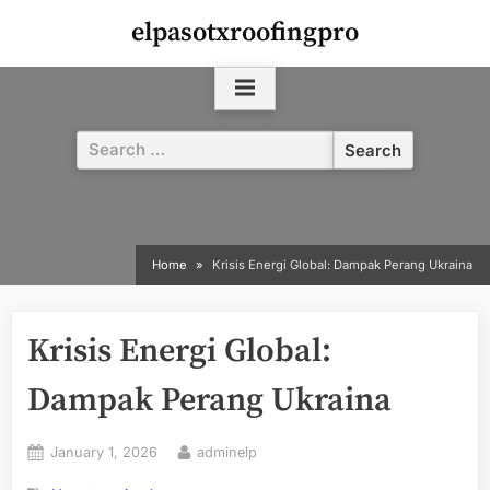
Skip
elpasotxroofingpro
to
content
Search
for:
Home
Krisis Energi Global: Dampak Perang Ukraina
Krisis Energi Global:
Dampak Perang Ukraina
Posted
By
January 1, 2026
adminelp
on