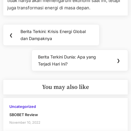
tidak hanya akan memengaruhi ekonomi saat ini, tetapi
juga transformasi energi di masa depan.
Post
Berita Terkini: Krisis Energi Global
Previous
❮
navigation
dan Dampaknya
Post:
Berita Terkini Dunia: Apa yang
Next
❯
Terjadi Hari Ini?
Post:
You may also like
Uncategorized
SBOBET Review
November 10, 2022