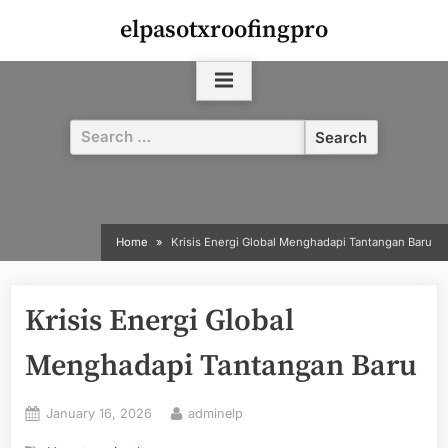
Skip
elpasotxroofingpro
to
content
Search
for:
Home
Krisis Energi Global Menghadapi Tantangan Baru
Krisis Energi Global
Menghadapi Tantangan Baru
Posted
By
January 16, 2026
adminelp
on