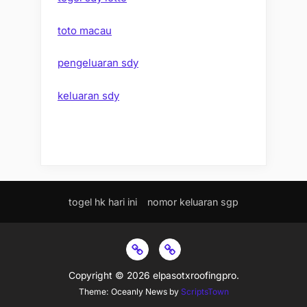
toto macau
pengeluaran sdy
keluaran sdy
togel hk hari ini
nomor keluaran sgp
togel
nomor
hk
keluaran
Copyright © 2026 elpasotxroofingpro.
hari
sgp
Theme: Oceanly News by
ScriptsTown
ini